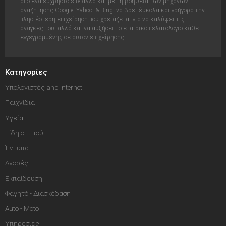
από ένα εύχρηστο site αλλά και με τη βοήθεια των μηχανών
αναζήτησης Google, Yahoo! & Bing, να βρει έυκολα και γρήγορα την
πλησιέστερη επιχείρηση που χρειάζεται για να καλύψει τις
ανάγκες του, αλλά και να αυξήσει το εταιρικό πελατολόγιο κάθε
εγγεγραμμένης σε αυτόν επιχείρησης.
Κατηγορίες
Υπολογιστές and Internet
Παιχνίδια
Υγεία
Είδη σπιτιού
Έντυπα
Αγορές
Εκπαίδευση
Φαγητό - Διασκέδαση
Auto - Moto
Υπηρεσίες