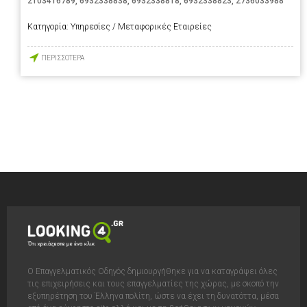
2103416789
,
6932338838
,
6932338818
,
6932338823
,
2736033988
Κατηγορία:
Υπηρεσίες / Μεταφορικές Εταιρείες
ΠΕΡΙΣΣΟΤΕΡΑ
Ο Επαγγελματικός Οδηγός δημιουργήθηκε για να καταγράψει όλες
τις επιχειρήσεις και τους επαγγελματίες της χώρας, με σκοπό την
εξυπηρέτηση του Έλληνα πολίτη, ώστε να έχει τη δυνατόττα, μέσα