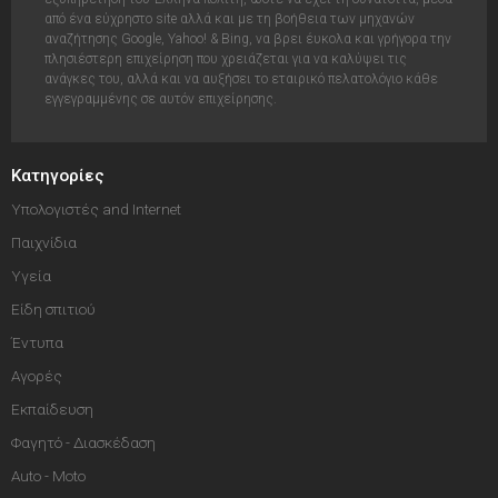
από ένα εύχρηστο site αλλά και με τη βοήθεια των μηχανών
αναζήτησης Google, Yahoo! & Bing, να βρει έυκολα και γρήγορα την
πλησιέστερη επιχείρηση που χρειάζεται για να καλύψει τις
ανάγκες του, αλλά και να αυξήσει το εταιρικό πελατολόγιο κάθε
εγγεγραμμένης σε αυτόν επιχείρησης.
Κατηγορίες
Υπολογιστές and Internet
Παιχνίδια
Υγεία
Είδη σπιτιού
Έντυπα
Αγορές
Εκπαίδευση
Φαγητό - Διασκέδαση
Auto - Moto