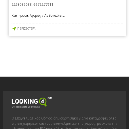
2298035033
,
6972277611
Κατηγορία:
Αγορές / Ανθοπωλεία
ΠΕΡΙΣΣΟΤΕΡΑ
Ο Επαγγελματικός Οδηγός δημιουργήθηκε για να καταγράψει όλες
τις επιχειρήσεις και τους επαγγελματίες της χώρας, με σκοπό την
εξυπηρέτηση του Έλληνα πολίτη, ώστε να έχει τη δυνατόττα, μέσα