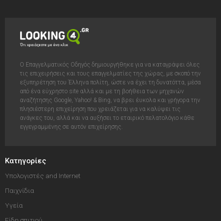
Ο Επαγγελματικός Οδηγός δημιουργήθηκε για να καταγράψει όλες
τις επιχειρήσεις και τους επαγγελματίες της χώρας, με σκοπό την
εξυπηρέτηση του Έλληνα πολίτη, ώστε να έχει τη δυνατόττα, μέσα
από ένα εύχρηστο site αλλά και με τη βοήθεια των μηχανών
αναζήτησης Google, Yahoo! & Bing, να βρει έυκολα και γρήγορα την
πλησιέστερη επιχείρηση που χρειάζεται για να καλύψει τις
ανάγκες του, αλλά και να αυξήσει το εταιρικό πελατολόγιο κάθε
εγγεγραμμένης σε αυτόν επιχείρησης.
Κατηγορίες
Υπολογιστές and Internet
Παιχνίδια
Υγεία
Είδη σπιτιού