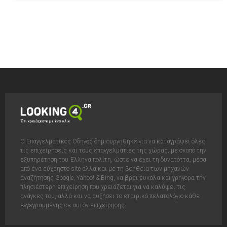
Ο Επαγγελματικός Οδηγός δημιουργήθηκε για να καταγράψει όλες
τις επιχειρήσεις και τους επαγγελματίες της χώρας, με σκοπό την
εξυπηρέτηση του Έλληνα πολίτη, ώστε να έχει τη δυνατόττα, μέσα
από ένα εύχρηστο site αλλά και με τη βοήθεια των μηχανών
αναζήτησης Google, Yahoo! & Bing, να βρει έυκολα και γρήγορα την
πλησιέστερη επιχείρηση που χρειάζεται για να καλύψει τις
ανάγκες του, αλλά και να αυξήσει το εταιρικό πελατολόγιο κάθε
εγγεγραμμένης σε αυτόν επιχείρησης.