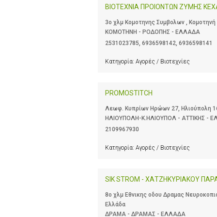
BIOTEXNIA ΠΡΟΙΟΝΤΩΝ ΖΥΜΗΣ ΚΕΧ
3ο χλμ Κομοτηνης Συμβολων , Κομοτηνή 
ΚΟΜΟΤΗΝΗ - ΡΟΔΟΠΗΣ - ΕΛΛΑΔΑ
2531023785
,
6936598142
,
6936598141
Κατηγορία:
Αγορές / Βιοτεχνίες
PROMOSTIΤCH
Λεωφ. Κυπρίων Ηρώων 27, Ηλιούπολη 16
ΗΛΙΟΥΠΟΛΗ-Κ.ΗΛΙΟΥΠΟΛ - ΑΤΤΙΚΗΣ - 
2109967930
Κατηγορία:
Αγορές / Βιοτεχνίες
SIK STROM - ΧΑΤΖΗΚΥΡΙΑΚΟΥ ΠΑΡ
8ο χλμ Εθνικης οδου Δραμας Νευροκοπιο
Ελλάδα
ΔΡΑΜΑ - ΔΡΑΜΑΣ - ΕΛΛΑΔΑ