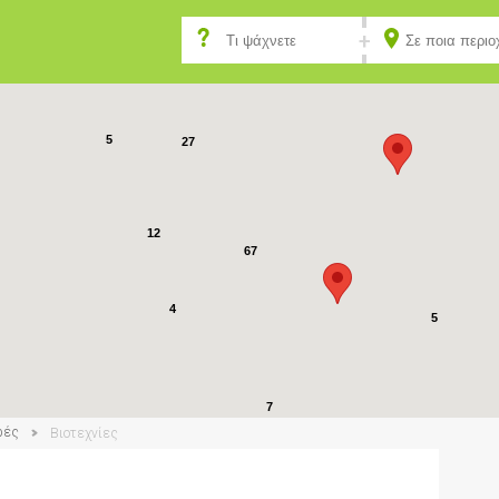
51
9
5
27
12
67
4
5
7
4
ρές
Βιοτεχνίες