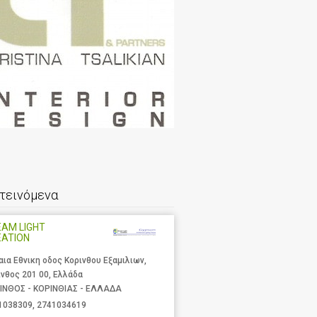
τεινόμενα
AM LIGHT
EATION
αια Εθνικη οδος Κορινθου Εξαμιλιων,
ινθος 201 00, Ελλάδα
ΙΝΘΟΣ - ΚΟΡΙΝΘΙΑΣ - ΕΛΛΑΔΑ
1038309
,
2741034619