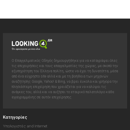
Ο Επαγγελματικός Οδηγός δημιουργήθηκε για να καταγράψει όλες
τις επιχειρήσεις και τους επαγγελματίες της χώρας, με σκοπό την
εξυπηρέτηση του Έλληνα πολίτη, ώστε να έχει τη δυνατόττα, μέσα
από ένα εύχρηστο site αλλά και με τη βοήθεια των μηχανών
αναζήτησης Google, Yahoo! & Bing, να βρει έυκολα και γρήγορα την
πλησιέστερη επιχείρηση που χρειάζεται για να καλύψει τις
ανάγκες του, αλλά και να αυξήσει το εταιρικό πελατολόγιο κάθε
εγγεγραμμένης σε αυτόν επιχείρησης.
Κατηγορίες
Υπολογιστές and Internet