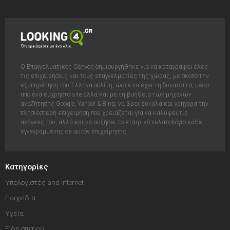
Ο Επαγγελματικός Οδηγός δημιουργήθηκε για να καταγράψει όλες
τις επιχειρήσεις και τους επαγγελματίες της χώρας, με σκοπό την
εξυπηρέτηση του Έλληνα πολίτη, ώστε να έχει τη δυνατόττα, μέσα
από ένα εύχρηστο site αλλά και με τη βοήθεια των μηχανών
αναζήτησης Google, Yahoo! & Bing, να βρει έυκολα και γρήγορα την
πλησιέστερη επιχείρηση που χρειάζεται για να καλύψει τις
ανάγκες του, αλλά και να αυξήσει το εταιρικό πελατολόγιο κάθε
εγγεγραμμένης σε αυτόν επιχείρησης.
Κατηγορίες
Υπολογιστές and Internet
Παιχνίδια
Υγεία
Είδη σπιτιού