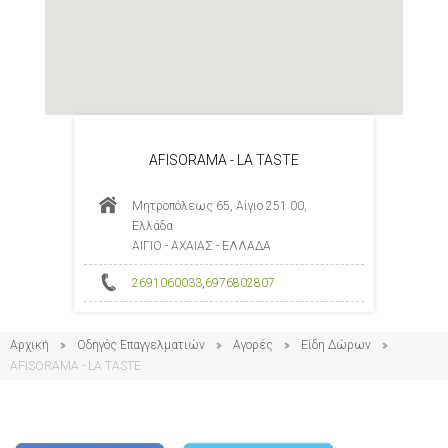
AFISORAMA - LA TASTE
Μητροπόλεως 65, Αίγιο 251 00,
Ελλάδα
ΑΙΓΙΟ - ΑΧΑΙΑΣ - ΕΛΛΑΔΑ
2691060033
,
6976802807
Αρχική
Οδηγός Επαγγελματιών
Αγορές
Είδη Δώρων
AFISORAMA - LA TASTE