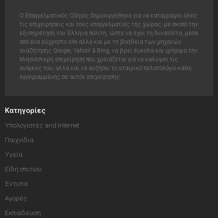
Ο Επαγγελματικός Οδηγός δημιουργήθηκε για να καταγράψει όλες
τις επιχειρήσεις και τους επαγγελματίες της χώρας, με σκοπό την
εξυπηρέτηση του Έλληνα πολίτη, ώστε να έχει τη δυνατόττα, μέσα
από ένα εύχρηστο site αλλά και με τη βοήθεια των μηχανών
αναζήτησης Google, Yahoo! & Bing, να βρει έυκολα και γρήγορα την
πλησιέστερη επιχείρηση που χρειάζεται για να καλύψει τις
ανάγκες του, αλλά και να αυξήσει το εταιρικό πελατολόγιο κάθε
εγγεγραμμένης σε αυτόν επιχείρησης.
Κατηγορίες
Υπολογιστές and Internet
Παιχνίδια
Υγεία
Είδη σπιτιού
Έντυπα
Αγορές
Εκπαίδευση