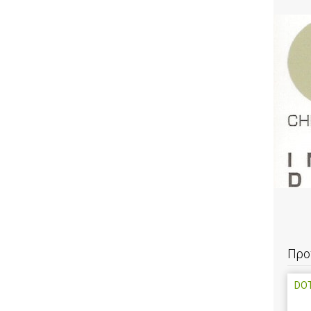
Προ
DOT