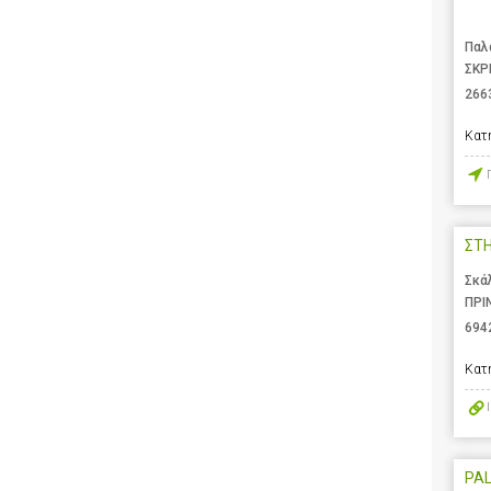
Παλ
ΣΚΡ
266
Κατ
ΣΤ
Σκά
ΠΡΙ
694
Κατ
PA