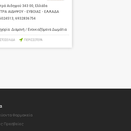
τρά Αιδηψού 343 00, Ελλάδα
ΤΡΑ ΑΙΔΗΨΟΥ - ΕΥΒΟΙΑΣ - ΕΛΛΑΔΑ
6024513
,
6932836754
ηγορία:
Διαμονή / Ενοικιαζόμενα Δωμάτια
ΙΣΤΟΣΕΛΙΔΑ
ΠΕΡΙΣΣΟΤΕΡΑ
α
ύοντα Φαρμακεία
ές Πρεσβείες