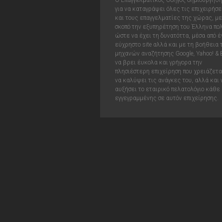
Ο Επαγγελματικός Οδηγός δημιουργήθ
για να καταγράψει όλες τις επιχειρήσε
και τους επαγγελματίες της χώρας, με
σκοπό την εξυπηρέτηση του Έλληνα πολ
ώστε να έχει τη δυνατόττα, μέσα από έ
εύχρηστο site αλλά και με τη βοήθεια
μηχανών αναζήτησης Google, Yahoo! & 
να βρει έυκολα και γρήγορα την
πλησιέστερη επιχείρηση που χρειάζεται
να καλύψει τις ανάγκες του, αλλά και 
αυξήσει το εταιρικό πελατολόγιο κάθε
εγγεγραμμένης σε αυτόν επιχείρησης.