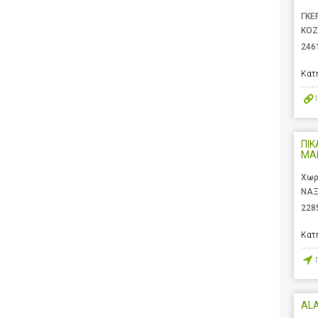
ΓΚΕ
ΚΟΖ
246
Κατ
ΠΙΚ
ΜΑ
Χωρ
ΝΑΞ
228
Κατ
AL