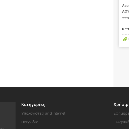
Λου
ΛΟΥ
222
Κατ
Κατηγορίες
Χρήσιμ
Υπολογιστές and Internet
Εφημερε
Παιχνίδια
Ελληνικ