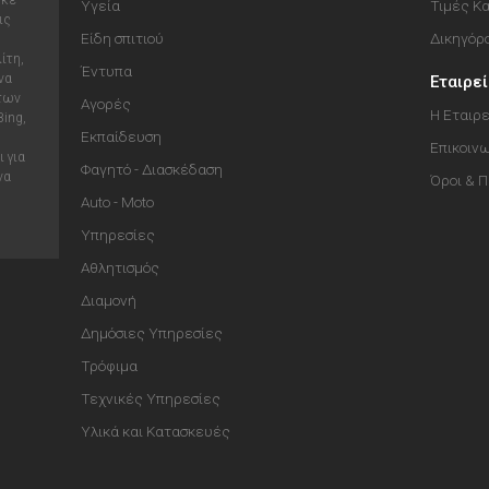
ηκε
Υγεία
Τιμές Κ
ις
Είδη σπιτιού
Δικηγόρ
ίτη,
Έντυπα
να
Εταιρε
 των
Αγορές
Η Εταιρε
Bing,
Εκπαίδευση
Επικοιν
 για
Φαγητό - Διασκέδαση
να
Όροι & 
Auto - Moto
Υπηρεσίες
Αθλητισμός
Διαμονή
Δημόσιες Υπηρεσίες
Τρόφιμα
Τεχνικές Υπηρεσίες
Υλικά και Κατασκευές