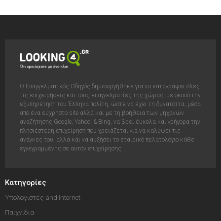
Ο Επαγγελματικός Οδηγός δημιουργήθηκε για να καταγράψει όλες
τις επιχειρήσεις και τους επαγγελματίες της χώρας, με σκοπό την
εξυπηρέτηση του Έλληνα πολίτη, ώστε να έχει τη δυνατόττα, μέσα
από ένα εύχρηστο site αλλά και με τη βοήθεια των μηχανών
αναζήτησης Google, Yahoo! & Bing, να βρει έυκολα και γρήγορα την
πλησιέστερη επιχείρηση που χρειάζεται για να καλύψει τις
ανάγκες του, αλλά και να αυξήσει το εταιρικό πελατολόγιο κάθε
εγγεγραμμένης σε αυτόν επιχείρησης.
Κατηγορίες
Υπολογιστές and Internet
Παιχνίδια