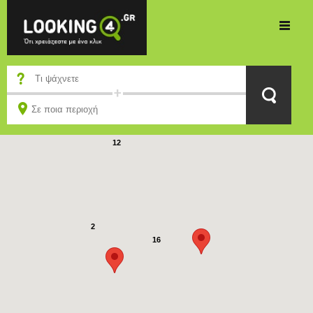
3
12
2
16