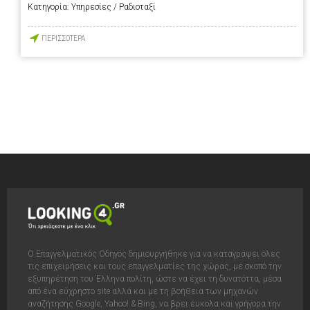
Κατηγορία:
Υπηρεσίες / Ραδιοταξί
ΠΕΡΙΣΣΟΤΕΡΑ
Ο Επαγγελματικός Οδηγός δημιουργήθηκε για να καταγράψει όλες
τις επιχειρήσεις και τους επαγγελματίες της χώρας, με σκοπό την
εξυπηρέτηση του Έλληνα πολίτη, ώστε να έχει τη δυνατόττα, μέσα
από ένα εύχρηστο site αλλά και με τη βοήθεια των μηχανών
αναζήτησης Google, Yahoo! & Bing, να βρει έυκολα και γρήγορα την