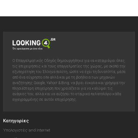
Ο Επαγγελματικός Οδηγός δημιουργήθηκε για να καταγράψει όλες
τις επιχειρήσεις και τους επαγγελματίες της χώρας, με σκοπό την
εξυπηρέτηση του Έλληνα πολίτη, ώστε να έχει τη δυνατόττα, μέσα
από ένα εύχρηστο site αλλά και με τη βοήθεια των μηχανών
αναζήτησης Google, Yahoo! & Bing, να βρει έυκολα και γρήγορα την
πλησιέστερη επιχείρηση που χρειάζεται για να καλύψει τις
ανάγκες του, αλλά και να αυξήσει το εταιρικό πελατολόγιο κάθε
εγγεγραμμένης σε αυτόν επιχείρησης.
Κατηγορίες
Υπολογιστές and Internet