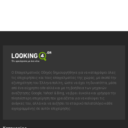
Ο Επαγγελματικός Οδηγός δημιουργήθηκε για να καταγράψει όλες
τις επιχειρήσεις και τους επαγγελματίες της χώρας, με σκοπό την
εξυπηρέτηση του Έλληνα πολίτη, ώστε να έχει τη δυνατόττα, μέσα
από ένα εύχρηστο site αλλά και με τη βοήθεια των μηχανών
αναζήτησης Google, Yahoo! & Bing, να βρει έυκολα και γρήγορα την
πλησιέστερη επιχείρηση που χρειάζεται για να καλύψει τις
ανάγκες του, αλλά και να αυξήσει το εταιρικό πελατολόγιο κάθε
εγγεγραμμένης σε αυτόν επιχείρησης.