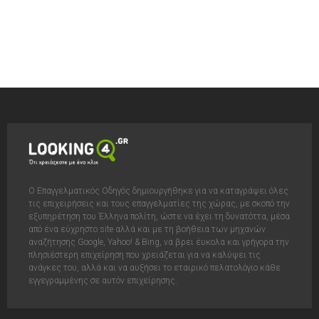
Ο Επαγγελματικός Οδηγός δημιουργήθηκε για να καταγράψει όλες
τις επιχειρήσεις και τους επαγγελματίες της χώρας, με σκοπό την
εξυπηρέτηση του Έλληνα πολίτη, ώστε να έχει τη δυνατόττα, μέσα
από ένα εύχρηστο site αλλά και με τη βοήθεια των μηχανών
αναζήτησης Google, Yahoo! & Bing, να βρει έυκολα και γρήγορα την
πλησιέστερη επιχείρηση που χρειάζεται για να καλύψει τις
ανάγκες του, αλλά και να αυξήσει το εταιρικό πελατολόγιο κάθε
εγγεγραμμένης σε αυτόν επιχείρησης.