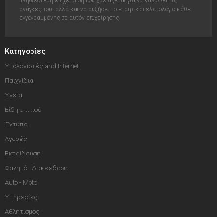
πλησιέστερη επιχείρηση που χρειάζεται για να καλύψει τις
ανάγκες του, αλλά και να αυξήσει το εταιρικό πελατολόγιο κάθε
εγγεγραμμένης σε αυτόν επιχείρησης.
Κατηγορίες
Υπολογιστές and Internet
Παιχνίδια
Υγεία
Είδη σπιτιού
Έντυπα
Αγορές
Εκπαίδευση
Φαγητό - Διασκέδαση
Auto - Moto
Υπηρεσίες
Αθλητισμός