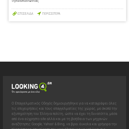
τηλεπικοινωνίας
ΙΣΤΟΣΕΛΙΔΑ
ΠΕΡΙΣΣΟΤΕΡΑ
Ο Επαγγελματικός Οδηγός δημιουργήθηκε για να καταγράψει όλες
τις επιχειρήσεις και τους επαγγελματίες της χώρας, με σκοπό την
εξυπηρέτηση του Έλληνα πολίτη, ώστε να έχει τη δυνατόττα, μέσα
από ένα εύχρηστο site αλλά και με τη βοήθεια των μηχανών
αναζήτησης Google, Yahoo! & Bing, να βρει έυκολα και γρήγορα την