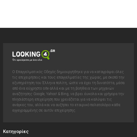
Ο Επαγγελματικός Οδηγός δημιουργήθηκε για να καταγράψει όλες
τις επιχειρήσεις και τους επαγγελματίες της χώρας, με σκοπό την
εξυπηρέτηση του Έλληνα πολίτη, ώστε να έχει τη δυνατόττα, μέσα
από ένα εύχρηστο site αλλά και με τη βοήθεια των μηχανών
αναζήτησης Google, Yahoo! & Bing, να βρει έυκολα και γρήγορα την
πλησιέστερη επιχείρηση που χρειάζεται για να καλύψει τις
ανάγκες του, αλλά και να αυξήσει το εταιρικό πελατολόγιο κάθε
εγγεγραμμένης σε αυτόν επιχείρησης.
Κατηγορίες