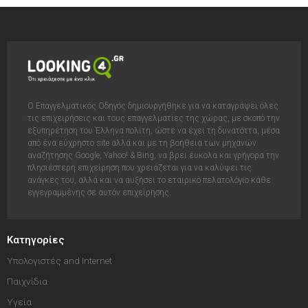
Ο Επαγγελματικός Οδηγός δημιουργήθηκε για να καταγράψει όλες
τις επιχειρήσεις και τους επαγγελματίες της χώρας, με σκοπό την
εξυπηρέτηση του Έλληνα πολίτη, ώστε να έχει τη δυνατόττα, μέσα
από ένα εύχρηστο site αλλά και με τη βοήθεια των μηχανών
αναζήτησης Google, Yahoo! & Bing, να βρει έυκολα και γρήγορα την
πλησιέστερη επιχείρηση που χρειάζεται για να καλύψει τις
ανάγκες του, αλλά και να αυξήσει το εταιρικό πελατολόγιο κάθε
εγγεγραμμένης σε αυτόν επιχείρησης.
Κατηγορίες
Υπολογιστές and Internet
Παιχνίδια
Υγεία