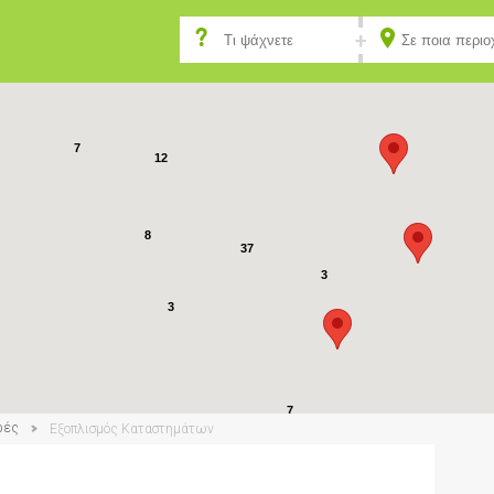
6
24
7
12
8
37
3
3
7
ρές
Εξοπλισμός Καταστημάτων