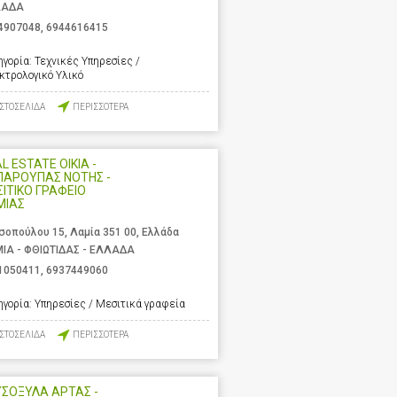
ΛΑΔΑ
4907048
,
6944616415
ηγορία:
Τεχνικές Υπηρεσίες /
κτρολογικό Υλικό
ΙΣΤΟΣΕΛΙΔΑ
ΠΕΡΙΣΣΟΤΕΡΑ
L ESTATE OIKIA -
ΠΑΡΟΥΠΑΣ ΝΟΤΗΣ -
ΙΤΙΚΟ ΓΡΑΦΕΙΟ
ΜΙΑΣ
σοπούλου 15, Λαμία 351 00, Ελλάδα
ΙΑ - ΦΘΙΩΤΙΔΑΣ - ΕΛΛΑΔΑ
1050411
,
6937449060
ηγορία:
Υπηρεσίες / Μεσιτικά γραφεία
ΙΣΤΟΣΕΛΙΔΑ
ΠΕΡΙΣΣΟΤΕΡΑ
ΣΟΞΥΛΑ ΑΡΤΑΣ -