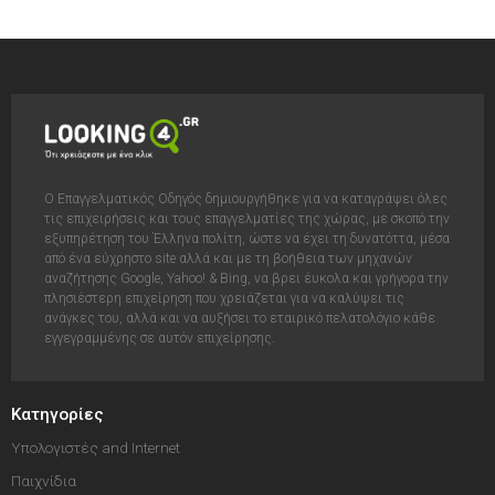
Ο Επαγγελματικός Οδηγός δημιουργήθηκε για να καταγράψει όλες
τις επιχειρήσεις και τους επαγγελματίες της χώρας, με σκοπό την
εξυπηρέτηση του Έλληνα πολίτη, ώστε να έχει τη δυνατόττα, μέσα
από ένα εύχρηστο site αλλά και με τη βοήθεια των μηχανών
αναζήτησης Google, Yahoo! & Bing, να βρει έυκολα και γρήγορα την
πλησιέστερη επιχείρηση που χρειάζεται για να καλύψει τις
ανάγκες του, αλλά και να αυξήσει το εταιρικό πελατολόγιο κάθε
εγγεγραμμένης σε αυτόν επιχείρησης.
Κατηγορίες
Υπολογιστές and Internet
Παιχνίδια