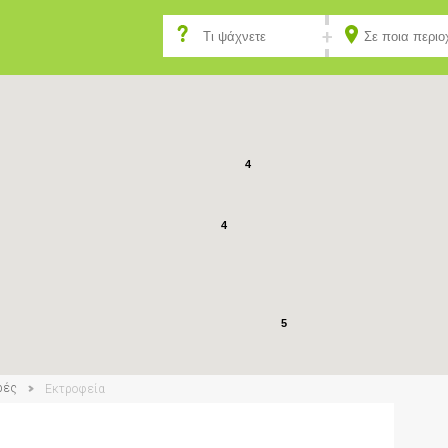
4
4
5
ρές
Εκτροφεία