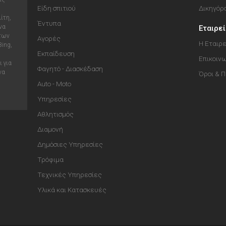
Είδη σπιτιού
Δικηγόρ
ίτη,
Έντυπα
να
Εταιρε
 των
Αγορές
Η Εταιρε
Bing,
Εκπαίδευση
Επικοιν
 για
Φαγητό - Διασκέδαση
να
Όροι & 
Auto - Moto
Υπηρεσίες
Αθλητισμός
Διαμονή
Δημόσιες Υπηρεσίες
Τρόφιμα
Τεχνικές Υπηρεσίες
Υλικά και Κατασκευές