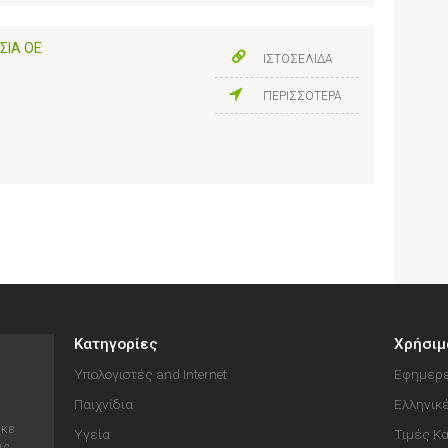
ΣΙΑ ΟΕ
ΙΣΤΟΣΕΛΙΔΑ
ΠΕΡΙΣΣΟΤΕΡΑ
Κατηγορίες
Χρήσιμ
Υπολογιστές and Internet
Εφημερε
Παιχνίδια
Ελληνικ
ηκε
Υγεία
Τιμές Κ
ις