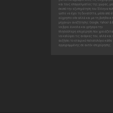
και τους επαγγελματίες της χώρας, με
σκοπό την εξυπηρέτηση του Έλληνα πολ
ώστε να έχει τη δυνατόττα, μέσα από έ
εύχρηστο site αλλά και με τη βοήθεια
μηχανών αναζήτησης Google, Yahoo! & 
να βρει έυκολα και γρήγορα την
πλησιέστερη επιχείρηση που χρειάζεται
να καλύψει τις ανάγκες του, αλλά και 
αυξήσει το εταιρικό πελατολόγιο κάθε
εγγεγραμμένης σε αυτόν επιχείρησης.