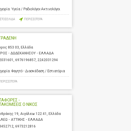
ηγορία:
Υγεία / Ραδιολόγοι-Ακτινολόγοι
ΙΣΤΟΣΕΛΙΔΑ
ΠΕΡΙΣΣΟΤΕΡΑ
ΤΡΑΔΕΝΗ
υρος 853 03, Ελλάδα
ΥΡΟΣ - ΔΩΔΕΚΑΝΗΣΟΥ - ΕΛΛΑΔΑ
2031601
,
6976196857
,
2242031294
ηγορία:
Φαγητό - Διασκέδαση / Εστιατόρια
ΠΕΡΙΣΣΟΤΕΡΑ
ΤΑΦΟΡΕΣ -
ΑΚΟΜΙΣΕΙΣ Ο ΝΙΚΟΣ
οθράκης 19, Αιγάλεω 122 41, Ελλάδα
ΑΛΕΩ - ΑΤΤΙΚΗΣ - ΕΛΛΑΔΑ
3452712
,
6973212816