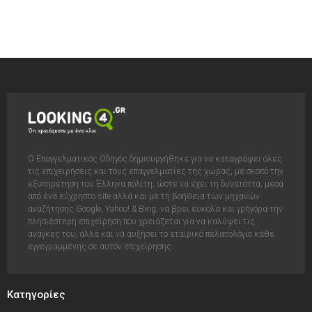
Ο Επαγγελματικός Οδηγός δημιουργήθηκε για να καταγράψει όλες
τις επιχειρήσεις και τους επαγγελματίες της χώρας, με σκοπό την
εξυπηρέτηση του Έλληνα πολίτη, ώστε να έχει τη δυνατόττα, μέσα
από ένα εύχρηστο site αλλά και με τη βοήθεια των μηχανών
αναζήτησης Google, Yahoo! & Bing, να βρει έυκολα και γρήγορα την
πλησιέστερη επιχείρηση που χρειάζεται για να καλύψει τις
ανάγκες του, αλλά και να αυξήσει το εταιρικό πελατολόγιο κάθε
εγγεγραμμένης σε αυτόν επιχείρησης.
Κατηγορίες