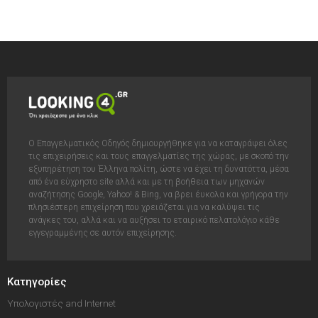
Ο Επαγγελματικός Οδηγός δημιουργήθηκε για να καταγράψει όλες
τις επιχειρήσεις και τους επαγγελματίες της χώρας, με σκοπό την
εξυπηρέτηση του Έλληνα πολίτη, ώστε να έχει τη δυνατόττα, μέσα
από ένα εύχρηστο site αλλά και με τη βοήθεια των μηχανών
αναζήτησης Google, Yahoo! & Bing, να βρει έυκολα και γρήγορα την
πλησιέστερη επιχείρηση που χρειάζεται για να καλύψει τις
ανάγκες του, αλλά και να αυξήσει το εταιρικό πελατολόγιο κάθε
εγγεγραμμένης σε αυτόν επιχείρησης.
Κατηγορίες
Υπολογιστές and Internet