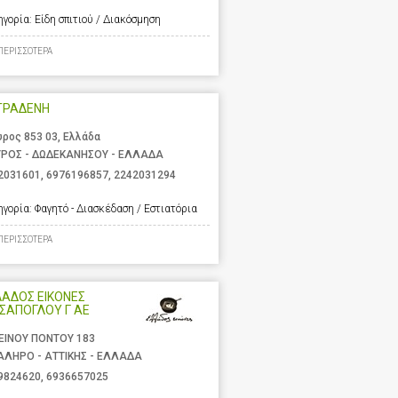
ηγορία:
Είδη σπιτιού / Διακόσμηση
ΠΕΡΙΣΣΟΤΕΡΑ
ΤΡΑΔΕΝΗ
υρος 853 03, Ελλάδα
ΥΡΟΣ - ΔΩΔΕΚΑΝΗΣΟΥ - ΕΛΛΑΔΑ
2031601
,
6976196857
,
2242031294
ηγορία:
Φαγητό - Διασκέδαση / Εστιατόρια
ΠΕΡΙΣΣΟΤΕΡΑ
ΑΔΟΣ ΕΙΚΟΝΕΣ
ΣΑΠΟΓΛΟΥ Γ ΑΕ
ΕΙΝΟΥ ΠΟΝΤΟΥ 183
ΑΛΗΡΟ - ΑΤΤΙΚΗΣ - ΕΛΛΑΔΑ
9824620
,
6936657025