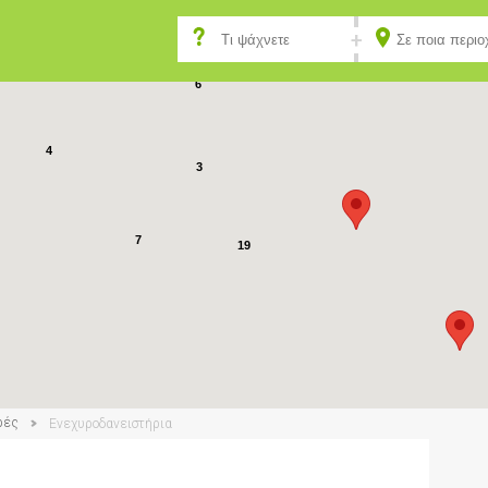
6
4
3
7
19
ρές
Ενεχυροδανειστήρια