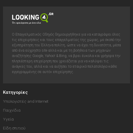
Ο Επαγγελματικός Οδηγός δημιουργήθηκε για να καταγράψει όλες
τις επιχειρήσεις και τους επαγγελματίες της χώρας, με σκοπό την
εξυπηρέτηση του Έλληνα πολίτη, ώστε να έχει τη δυνατόττα, μέσα
από ένα εύχρηστο site αλλά και με τη βοήθεια των μηχανών
αναζήτησης Google, Yahoo! & Bing, να βρει έυκολα και γρήγορα την
πλησιέστερη επιχείρηση που χρειάζεται για να καλύψει τις
ανάγκες του, αλλά και να αυξήσει το εταιρικό πελατολόγιο κάθε
εγγεγραμμένης σε αυτόν επιχείρησης.
Κατηγορίες
Υπολογιστές and Internet
Παιχνίδια
Υγεία
Είδη σπιτιού