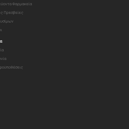
ύοντα Φαρμακεία
ές Πρεσβείες
αυσίμων
οι
ία
ία
ωνία
Προϋποθέσεις