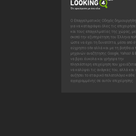
Ο Επαγγελματικός Οδηγός δημιουργήθ
για να καταγράψει όλες τις επιχειρήσε
και τους επαγγελματίες της χώρας, με
σκοπό την εξυπηρέτηση του Έλληνα πολ
ώστε να έχει τη δυνατόττα, μέσα από έ
εύχρηστο site αλλά και με τη βοήθεια
μηχανών αναζήτησης Google, Yahoo! & 
να βρει έυκολα και γρήγορα την
πλησιέστερη επιχείρηση που χρειάζεται
να καλύψει τις ανάγκες του, αλλά και 
αυξήσει το εταιρικό πελατολόγιο κάθε
εγγεγραμμένης σε αυτόν επιχείρησης.