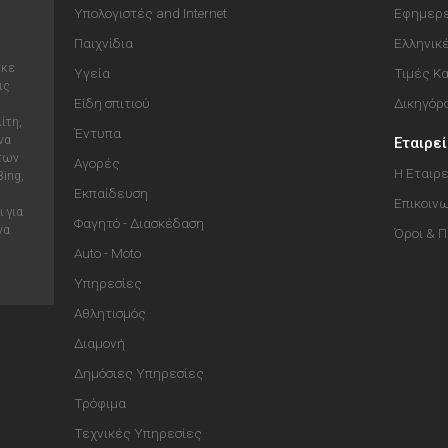
Υπολογιστές and Internet
Εφημερε
Παιχνίδια
Ελληνικ
ηκε
Υγεία
Τιμές Κ
ις
Είδη σπιτιού
Δικηγόρ
ίτη,
Έντυπα
να
Εταιρε
 των
Αγορές
Η Εταιρε
Bing,
Εκπαίδευση
Επικοιν
 για
Φαγητό - Διασκέδαση
να
Όροι & 
Auto - Moto
Υπηρεσίες
Αθλητισμός
Διαμονή
Δημόσιες Υπηρεσίες
Τρόφιμα
Τεχνικές Υπηρεσίες