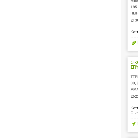
Μπο
185
ΠΕΙ
213
Κατ
ΟΙΚ
ΣΠΥ
ΤΕΡ
00,
ΑΜΑ
262
Κατ
Οικ