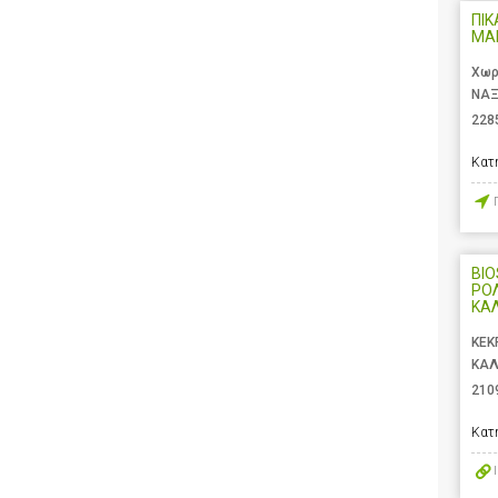
ΠΙΚ
ΜΑ
Χωρ
ΝΑΞ
228
Κατ
BIO
ΡΟ
ΚΑ
ΚΕΚ
ΚΑΛ
210
Κατ