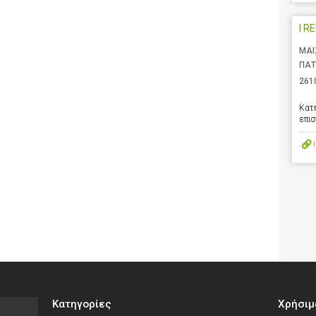
I R
ΜΑΙ
ΠΑΤ
261
Κατ
επι
Κατηγορίες
Χρήσιμ