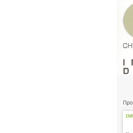
Προ
EMI