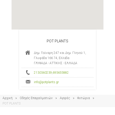
POT PLANTS
Δημ. Γούναρη 247 και Δημ. Γληνού 1,
Γλυφάδα 166 74, Ελλάδα
ΓΛΥΦΑΔΑ - ΑΤΤΙΚΗΣ - ΕΛΛΑΔΑ
2130360239
,
693655882
info@potplants.gr
Αρχική
Οδηγός Επαγγελματιών
Αγορές
Φυτώρια
POT PLANTS