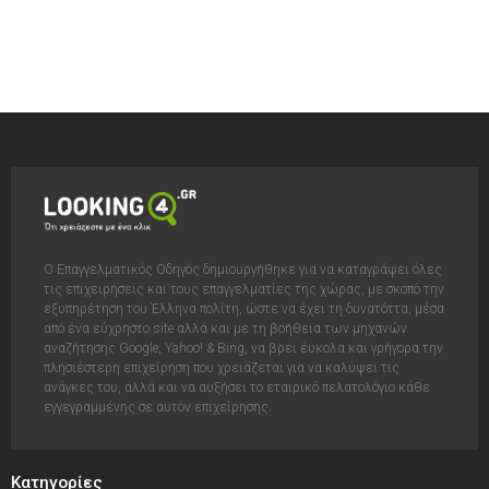
Ο Επαγγελματικός Οδηγός δημιουργήθηκε για να καταγράψει όλες
τις επιχειρήσεις και τους επαγγελματίες της χώρας, με σκοπό την
εξυπηρέτηση του Έλληνα πολίτη, ώστε να έχει τη δυνατόττα, μέσα
από ένα εύχρηστο site αλλά και με τη βοήθεια των μηχανών
αναζήτησης Google, Yahoo! & Bing, να βρει έυκολα και γρήγορα την
πλησιέστερη επιχείρηση που χρειάζεται για να καλύψει τις
ανάγκες του, αλλά και να αυξήσει το εταιρικό πελατολόγιο κάθε
εγγεγραμμένης σε αυτόν επιχείρησης.
Κατηγορίες