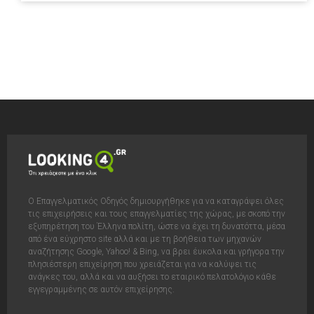
Ο Επαγγελματικός Οδηγός δημιουργήθηκε για να καταγράψει όλες
τις επιχειρήσεις και τους επαγγελματίες της χώρας, με σκοπό την
εξυπηρέτηση του Έλληνα πολίτη, ώστε να έχει τη δυνατόττα, μέσα
από ένα εύχρηστο site αλλά και με τη βοήθεια των μηχανών
αναζήτησης Google, Yahoo! & Bing, να βρει έυκολα και γρήγορα την
πλησιέστερη επιχείρηση που χρειάζεται για να καλύψει τις
ανάγκες του, αλλά και να αυξήσει το εταιρικό πελατολόγιο κάθε
εγγεγραμμένης σε αυτόν επιχείρησης.