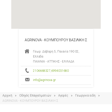
AGRINOVA - ΚΟΥΜΠΟΥΡΟΥ ΒΑΣΙΛΙΚΗ Σ
Γεωρ. Δάβαρη 5, Παιανία 190 02,
Ελλάδα
ΠΑΙΑΝΙΑ - ΑΤΤΙΚΗΣ - ΕΛΛΑΔΑ
2106668327
,
6994031680
info@agrinova.gr
Αρχική
Οδηγός Επαγγελματιών
Αγορές
Γεωργικα ειδη
AGRINOVA - ΚΟΥΜΠΟΥΡΟΥ ΒΑΣΙΛΙΚΗ Σ