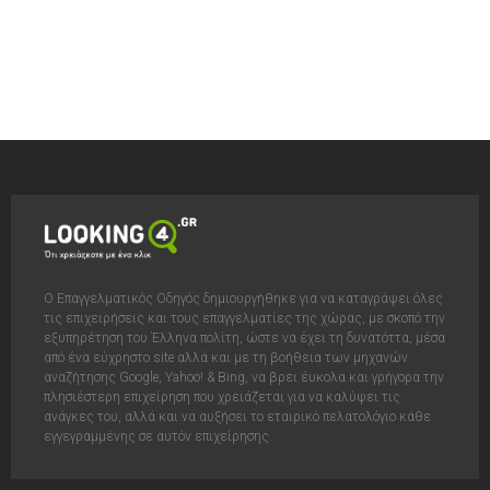
Ο Επαγγελματικός Οδηγός δημιουργήθηκε για να καταγράψει όλες
τις επιχειρήσεις και τους επαγγελματίες της χώρας, με σκοπό την
εξυπηρέτηση του Έλληνα πολίτη, ώστε να έχει τη δυνατόττα, μέσα
από ένα εύχρηστο site αλλά και με τη βοήθεια των μηχανών
αναζήτησης Google, Yahoo! & Bing, να βρει έυκολα και γρήγορα την
πλησιέστερη επιχείρηση που χρειάζεται για να καλύψει τις
ανάγκες του, αλλά και να αυξήσει το εταιρικό πελατολόγιο κάθε
εγγεγραμμένης σε αυτόν επιχείρησης.