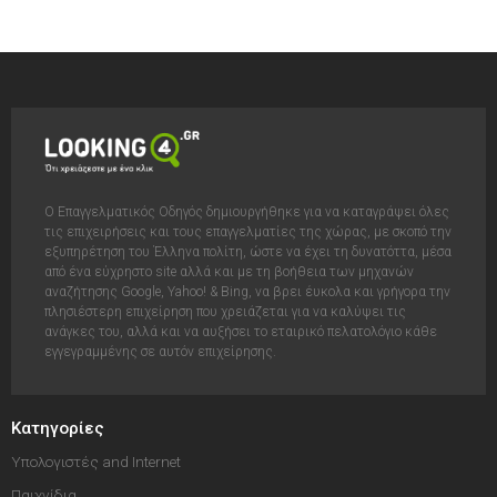
Ο Επαγγελματικός Οδηγός δημιουργήθηκε για να καταγράψει όλες
τις επιχειρήσεις και τους επαγγελματίες της χώρας, με σκοπό την
εξυπηρέτηση του Έλληνα πολίτη, ώστε να έχει τη δυνατόττα, μέσα
από ένα εύχρηστο site αλλά και με τη βοήθεια των μηχανών
αναζήτησης Google, Yahoo! & Bing, να βρει έυκολα και γρήγορα την
πλησιέστερη επιχείρηση που χρειάζεται για να καλύψει τις
ανάγκες του, αλλά και να αυξήσει το εταιρικό πελατολόγιο κάθε
εγγεγραμμένης σε αυτόν επιχείρησης.
Κατηγορίες
Υπολογιστές and Internet
Παιχνίδια