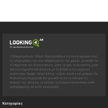
Ο Επαγγελματικός Οδηγός δημιουργήθηκε για να καταγράψει όλες
τις επιχειρήσεις και τους επαγγελματίες της χώρας, με σκοπό την
εξυπηρέτηση του Έλληνα πολίτη, ώστε να έχει τη δυνατόττα, μέσα
από ένα εύχρηστο site αλλά και με τη βοήθεια των μηχανών
αναζήτησης Google, Yahoo! & Bing, να βρει έυκολα και γρήγορα την
πλησιέστερη επιχείρηση που χρειάζεται για να καλύψει τις
ανάγκες του, αλλά και να αυξήσει το εταιρικό πελατολόγιο κάθε
εγγεγραμμένης σε αυτόν επιχείρησης.
Κατηγορίες