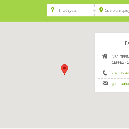
Π
ΝΕΑ ΠΕΡΙ
ΣΕΡΡΕΣ - 
23210584
gpantzari