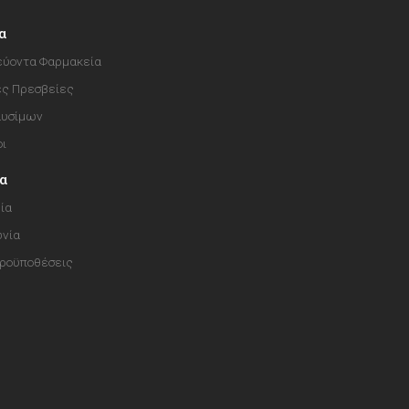
α
ύοντα Φαρμακεία
ές Πρεσβείες
αυσίμων
οι
ία
ία
ωνία
Προϋποθέσεις