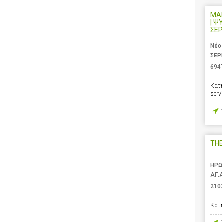
ΜΑ
| Ψ
ΣΕ
Νέο
ΣΕΡ
694
Κατ
serv
TH
ΗΡΩ
ΑΓ.
210
Κατ