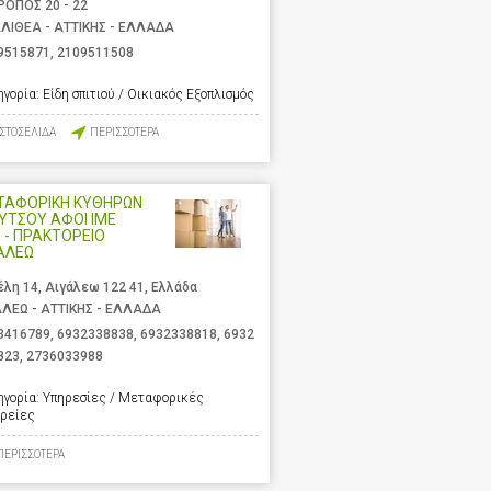
ΡΟΠΟΣ 20 - 22
ΛΙΘΕΑ - ΑΤΤΙΚΗΣ - ΕΛΛΑΔΑ
9515871
,
2109511508
ηγορία:
Είδη σπιτιού / Οικιακός Εξοπλισμός
ΙΣΤΟΣΕΛΙΔΑ
ΠΕΡΙΣΣΟΤΕΡΑ
ΤΑΦΟΡΙΚΗ ΚΥΘΗΡΩΝ
ΛΥΤΣΟΥ ΑΦΟΙ ΙΜΕ
 - ΠΡΑΚΤΟΡΕΙΟ
ΑΛΕΩ
έλη 14, Αιγάλεω 122 41, Ελλάδα
ΑΛΕΩ - ΑΤΤΙΚΗΣ - ΕΛΛΑΔΑ
3416789
,
6932338838
,
6932338818
,
6932
823
,
2736033988
ηγορία:
Υπηρεσίες / Μεταφορικές
ιρείες
ΠΕΡΙΣΣΟΤΕΡΑ