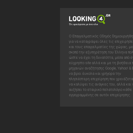
Ο Επαγγελματικός Οδηγός δημιουργήθ
για να καταγράψει όλες τις επιχειρήσε
και τους επαγγελματίες της χώρας, με
σκοπό την εξυπηρέτηση του Έλληνα πολ
ώστε να έχει τη δυνατόττα, μέσα από έ
εύχρηστο site αλλά και με τη βοήθεια
μηχανών αναζήτησης Google, Yahoo! & 
να βρει έυκολα και γρήγορα την
πλησιέστερη επιχείρηση που χρειάζεται
να καλύψει τις ανάγκες του, αλλά και 
αυξήσει το εταιρικό πελατολόγιο κάθε
εγγεγραμμένης σε αυτόν επιχείρησης.