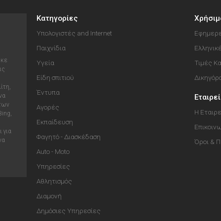
Κατηγορίες
Χρήσιμ
Υπολογιστές and Internet
Εφημερε
Παιχνίδια
Ελληνικ
ηκε
Υγεία
Τιμές Κ
ις
Είδη σπιτιού
Δικηγόρ
ίτη,
Έντυπα
να
Εταιρε
 των
Αγορές
Η Εταιρε
Bing,
Εκπαίδευση
Επικοιν
 για
Φαγητό - Διασκέδαση
να
Όροι & 
Auto - Moto
Υπηρεσίες
Αθλητισμός
Διαμονή
Δημόσιες Υπηρεσίες