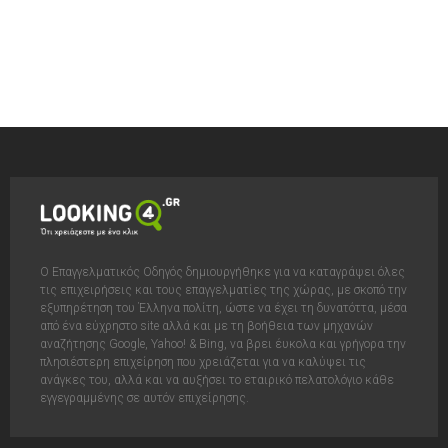
Ο Επαγγελματικός Οδηγός δημιουργήθηκε για να καταγράψει όλες
τις επιχειρήσεις και τους επαγγελματίες της χώρας, με σκοπό την
εξυπηρέτηση του Έλληνα πολίτη, ώστε να έχει τη δυνατόττα, μέσα
από ένα εύχρηστο site αλλά και με τη βοήθεια των μηχανών
αναζήτησης Google, Yahoo! & Bing, να βρει έυκολα και γρήγορα την
πλησιέστερη επιχείρηση που χρειάζεται για να καλύψει τις
ανάγκες του, αλλά και να αυξήσει το εταιρικό πελατολόγιο κάθε
εγγεγραμμένης σε αυτόν επιχείρησης.