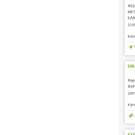
ΛΕΩ
ΜΕΤ
ΕΛ
210
Κατ
MIK
Λαρ
ΦΑΡ
249
Κατ
ΚΥ