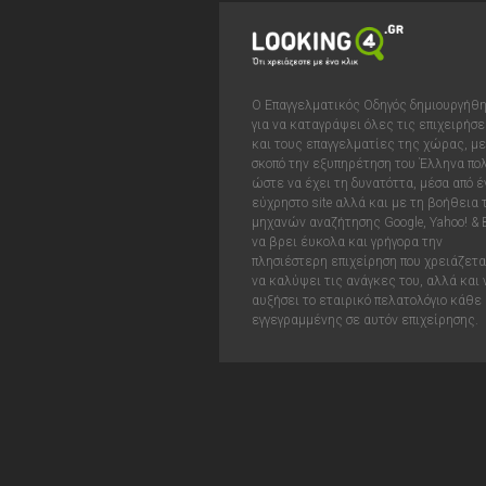
Ο Επαγγελματικός Οδηγός δημιουργήθ
για να καταγράψει όλες τις επιχειρήσε
και τους επαγγελματίες της χώρας, με
σκοπό την εξυπηρέτηση του Έλληνα πολ
ώστε να έχει τη δυνατόττα, μέσα από έ
εύχρηστο site αλλά και με τη βοήθεια
μηχανών αναζήτησης Google, Yahoo! & 
να βρει έυκολα και γρήγορα την
πλησιέστερη επιχείρηση που χρειάζεται
να καλύψει τις ανάγκες του, αλλά και 
αυξήσει το εταιρικό πελατολόγιο κάθε
εγγεγραμμένης σε αυτόν επιχείρησης.