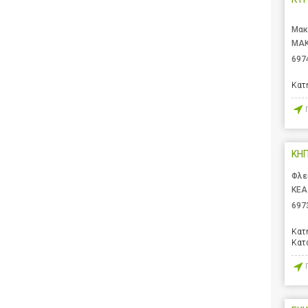
Μακ
ΜΑΚ
697
Κατ
ΚΗΠ
Φλε
ΚΕΑ
697
Κατ
Κατ