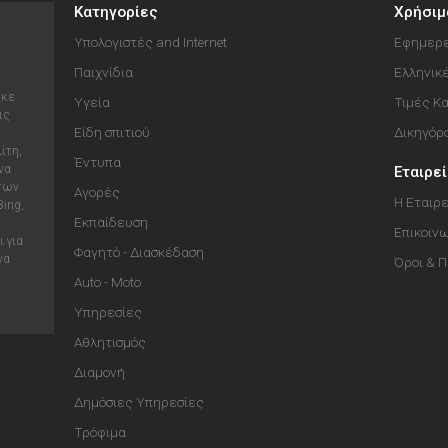
Κατηγορίες
Χρήσιμ
Υπολογιστές and Internet
Εφημερε
Παιχνίδια
Ελληνικ
ηκε
Υγεία
Τιμές Κ
ις
Είδη σπιτιού
Δικηγόρ
ίτη,
Έντυπα
να
Εταιρε
 των
Αγορές
Η Εταιρε
Bing,
Εκπαίδευση
Επικοιν
 για
Φαγητό - Διασκέδαση
να
Όροι & 
Auto - Moto
Υπηρεσίες
Αθλητισμός
Διαμονή
Δημόσιες Υπηρεσίες
Τρόφιμα