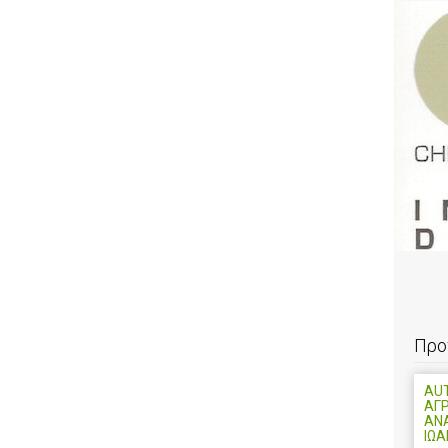
Προ
AU
ΑΓ
ΑΝ
ΙΩ