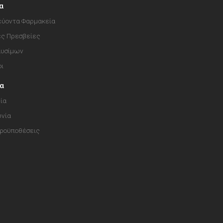
α
ύοντα Φαρμακεία
ές Πρεσβείες
αυσίμων
οι
ία
ία
ωνία
Προϋποθέσεις