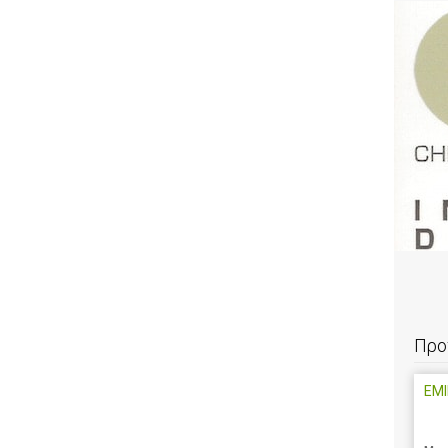
Προ
EMI