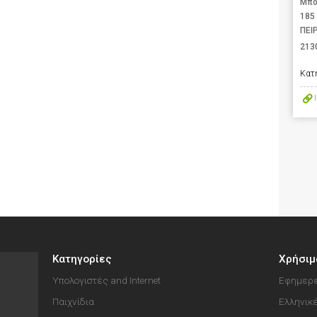
Μπο
185
ΠΕΙ
213
Κατ
Κατηγορίες
Χρήσιμ
Υπολογιστές and Internet
Εφημερε
Παιχνίδια
Ελληνικ