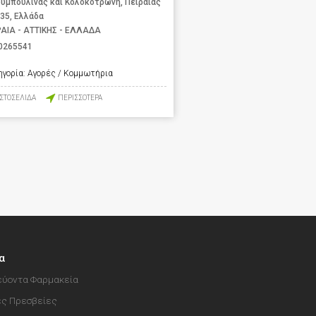
υμπουλίνας και Κολοκοτρώνη, Πειραιάς
 35, Ελλάδα
ΡΑΙΑ - ΑΤΤΙΚΗΣ - ΕΛΛΑΔΑ
0265541
ηγορία:
Αγορές / Κομμωτήρια
ΙΣΤΟΣΕΛΙΔΑ
ΠΕΡΙΣΣΟΤΕΡΑ
α
ύοντα Φαρμακεία
ές Πρεσβείες