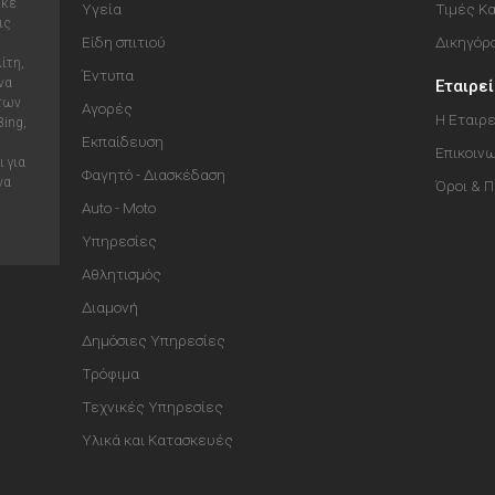
ηκε
Υγεία
Τιμές Κ
ις
Είδη σπιτιού
Δικηγόρ
ίτη,
Έντυπα
να
Εταιρε
 των
Αγορές
Η Εταιρε
Bing,
Εκπαίδευση
Επικοιν
 για
Φαγητό - Διασκέδαση
να
Όροι & 
Auto - Moto
Υπηρεσίες
Αθλητισμός
Διαμονή
Δημόσιες Υπηρεσίες
Τρόφιμα
Τεχνικές Υπηρεσίες
Υλικά και Κατασκευές