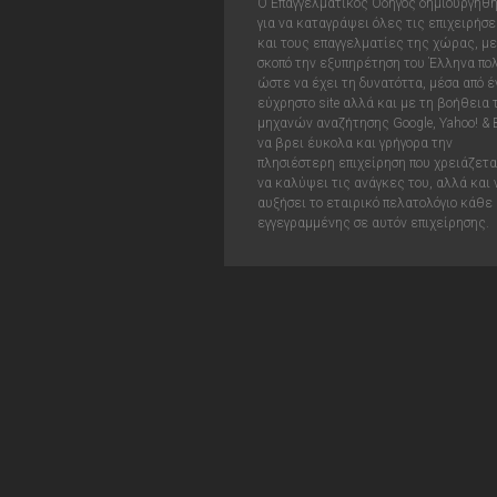
Ο Επαγγελματικός Οδηγός δημιουργήθ
για να καταγράψει όλες τις επιχειρήσε
και τους επαγγελματίες της χώρας, με
σκοπό την εξυπηρέτηση του Έλληνα πολ
ώστε να έχει τη δυνατόττα, μέσα από έ
εύχρηστο site αλλά και με τη βοήθεια
μηχανών αναζήτησης Google, Yahoo! & 
να βρει έυκολα και γρήγορα την
πλησιέστερη επιχείρηση που χρειάζεται
να καλύψει τις ανάγκες του, αλλά και 
αυξήσει το εταιρικό πελατολόγιο κάθε
εγγεγραμμένης σε αυτόν επιχείρησης.