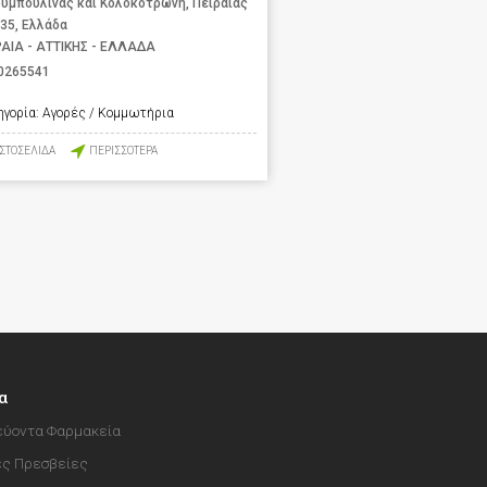
υμπουλίνας και Κολοκοτρώνη, Πειραιάς
 35, Ελλάδα
ΡΑΙΑ - ΑΤΤΙΚΗΣ - ΕΛΛΑΔΑ
0265541
ηγορία:
Αγορές / Κομμωτήρια
ΙΣΤΟΣΕΛΙΔΑ
ΠΕΡΙΣΣΟΤΕΡΑ
α
ύοντα Φαρμακεία
ές Πρεσβείες