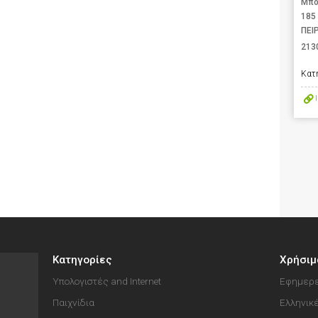
Μπο
185
ΠΕΙ
213
Κατ
Κατηγορίες
Χρήσιμ
Υπολογιστές and Internet
Εφημερε
Παιχνίδια
Ελληνικ