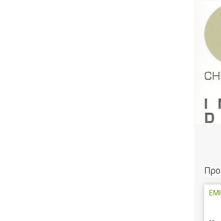
Προ
EMI