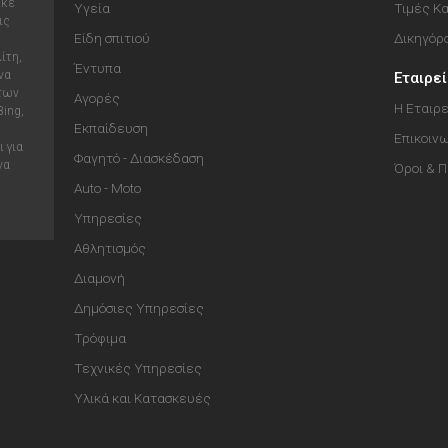
ηκε
Υγεία
Τιμές Κ
ις
Είδη σπιτιού
Δικηγόρ
ίτη,
Έντυπα
να
Εταιρε
 των
Αγορές
Η Εταιρε
Bing,
Εκπαίδευση
Επικοιν
 για
Φαγητό - Διασκέδαση
να
Όροι & 
Auto - Moto
Υπηρεσίες
Αθλητισμός
Διαμονή
Δημόσιες Υπηρεσίες
Τρόφιμα
Τεχνικές Υπηρεσίες
Υλικά και Κατασκευές