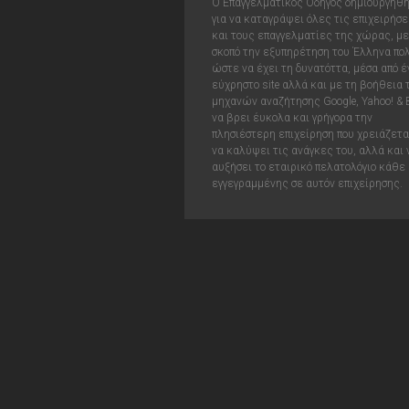
Ο Επαγγελματικός Οδηγός δημιουργήθ
για να καταγράψει όλες τις επιχειρήσε
και τους επαγγελματίες της χώρας, με
σκοπό την εξυπηρέτηση του Έλληνα πολ
ώστε να έχει τη δυνατόττα, μέσα από έ
εύχρηστο site αλλά και με τη βοήθεια
μηχανών αναζήτησης Google, Yahoo! & 
να βρει έυκολα και γρήγορα την
πλησιέστερη επιχείρηση που χρειάζεται
να καλύψει τις ανάγκες του, αλλά και 
αυξήσει το εταιρικό πελατολόγιο κάθε
εγγεγραμμένης σε αυτόν επιχείρησης.