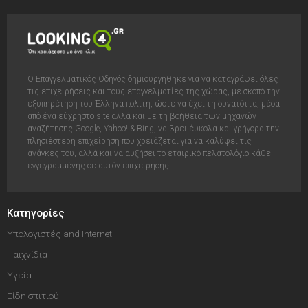
Ο Επαγγελματικός Οδηγός δημιουργήθηκε για να καταγράψει όλες
τις επιχειρήσεις και τους επαγγελματίες της χώρας, με σκοπό την
εξυπηρέτηση του Έλληνα πολίτη, ώστε να έχει τη δυνατόττα, μέσα
από ένα εύχρηστο site αλλά και με τη βοήθεια των μηχανών
αναζήτησης Google, Yahoo! & Bing, να βρει έυκολα και γρήγορα την
πλησιέστερη επιχείρηση που χρειάζεται για να καλύψει τις
ανάγκες του, αλλά και να αυξήσει το εταιρικό πελατολόγιο κάθε
εγγεγραμμένης σε αυτόν επιχείρησης.
Κατηγορίες
Υπολογιστές and Internet
Παιχνίδια
Υγεία
Είδη σπιτιού