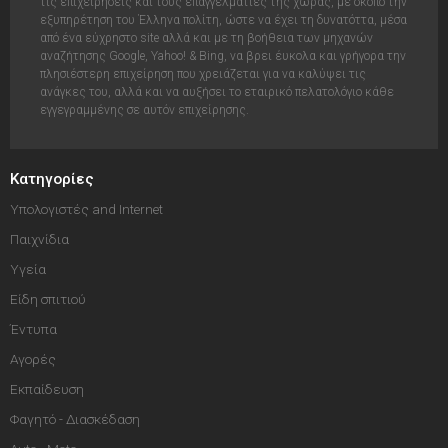
τις επιχειρήσεις και τους επαγγελματίες της χώρας, με σκοπό την
εξυπηρέτηση του Έλληνα πολίτη, ώστε να έχει τη δυνατόττα, μέσα
από ένα εύχρηστο site αλλά και με τη βοήθεια των μηχανών
αναζήτησης Google, Yahoo! & Bing, να βρει έυκολα και γρήγορα την
πλησιέστερη επιχείρηση που χρειάζεται για να καλύψει τις
ανάγκες του, αλλά και να αυξήσει το εταιρικό πελατολόγιο κάθε
εγγεγραμμένης σε αυτόν επιχείρησης.
Κατηγορίες
Υπολογιστές and Internet
Παιχνίδια
Υγεία
Είδη σπιτιού
Έντυπα
Αγορές
Εκπαίδευση
Φαγητό - Διασκέδαση