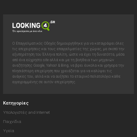
Ο Επαγγελματικός Οδηγός δημιουργήθηκε για να καταγράψει όλες
τις επιχειρήσεις και τους επαγγελματίες της χώρας, με σκοπό την
εξυπηρέτηση του Έλληνα πολίτη, ώστε να έχει τη δυνατόττα, μέσα
από ένα εύχρηστο site αλλά και με τη βοήθεια των μηχανών
αναζήτησης Google, Yahoo! & Bing, να βρει έυκολα και γρήγορα την
πλησιέστερη επιχείρηση που χρειάζεται για να καλύψει τις
ανάγκες του, αλλά και να αυξήσει το εταιρικό πελατολόγιο κάθε
εγγεγραμμένης σε αυτόν επιχείρησης.
Κατηγορίες
Υπολογιστές and Internet
Παιχνίδια
Υγεία