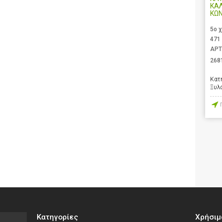
ΚΑ
ΚΩ
5ο 
471
ΑΡΤ
268
Κατ
Ξυλ
Κατηγορίες
Χρήσιμ