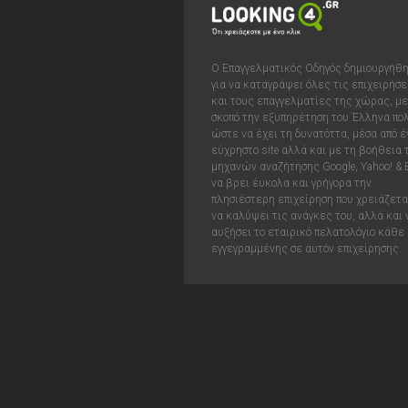
Ο Επαγγελματικός Οδηγός δημιουργήθ
για να καταγράψει όλες τις επιχειρήσε
και τους επαγγελματίες της χώρας, με
σκοπό την εξυπηρέτηση του Έλληνα πολ
ώστε να έχει τη δυνατόττα, μέσα από έ
εύχρηστο site αλλά και με τη βοήθεια
μηχανών αναζήτησης Google, Yahoo! & 
να βρει έυκολα και γρήγορα την
πλησιέστερη επιχείρηση που χρειάζεται
να καλύψει τις ανάγκες του, αλλά και 
αυξήσει το εταιρικό πελατολόγιο κάθε
εγγεγραμμένης σε αυτόν επιχείρησης.