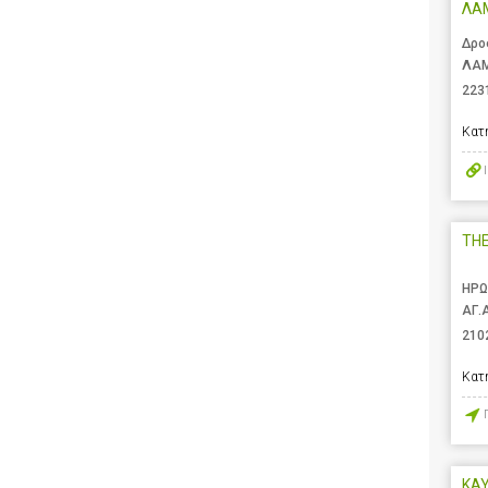
ΛΑ
Δρο
ΛΑΜ
223
Κατ
TH
ΗΡΩ
ΑΓ.
210
Κατ
ΚΑΥ