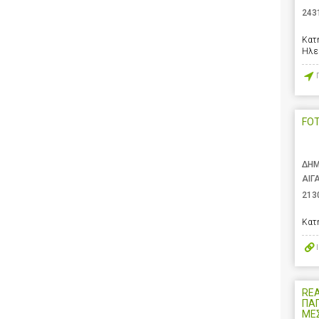
243
Κατ
Ηλε
FO
ΔΗΜ
ΑΙΓ
213
Κατ
REA
ΠΑ
ΜΕΣ