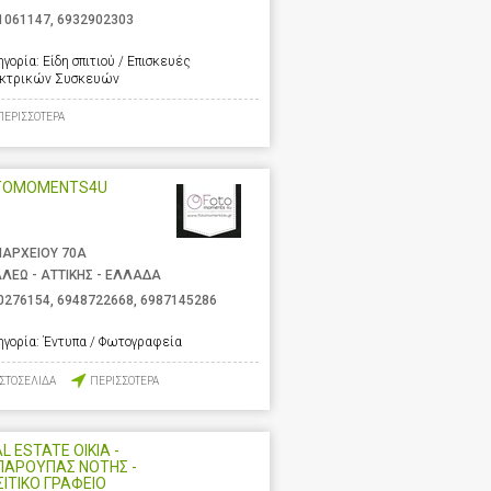
1061147
,
6932902303
ηγορία:
Είδη σπιτιού / Επισκευές
κτρικών Συσκευών
ΠΕΡΙΣΣΟΤΕΡΑ
TOMOMENTS4U
ΑΡΧΕΙΟΥ 70Α
ΑΛΕΩ - ΑΤΤΙΚΗΣ - ΕΛΛΑΔΑ
0276154
,
6948722668
,
6987145286
ηγορία:
Έντυπα / Φωτογραφεία
ΙΣΤΟΣΕΛΙΔΑ
ΠΕΡΙΣΣΟΤΕΡΑ
L ESTATE OIKIA -
ΠΑΡΟΥΠΑΣ ΝΟΤΗΣ -
ΙΤΙΚΟ ΓΡΑΦΕΙΟ