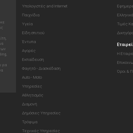
Υπολογιστές and Internet
Εφημερε
Παιχνίδια
Ελληνικ
ηκε
Υγεία
Τιμές Κ
ις
Είδη σπιτιού
Δικηγόρ
ίτη,
Έντυπα
να
Εταιρε
 των
Αγορές
Η Εταιρε
Bing,
Εκπαίδευση
Επικοιν
 για
Φαγητό - Διασκέδαση
να
Όροι & 
Auto - Moto
Υπηρεσίες
Αθλητισμός
Διαμονή
Δημόσιες Υπηρεσίες
Τρόφιμα
Τεχνικές Υπηρεσίες