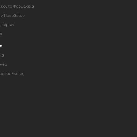
ύοντα Φαρμακεία
ές Πρεσβείες
αυσίμων
οι
ία
ία
ωνία
Προϋποθέσεις