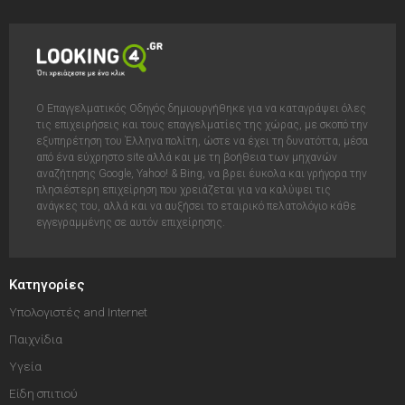
Ο Επαγγελματικός Οδηγός δημιουργήθηκε για να καταγράψει όλες
τις επιχειρήσεις και τους επαγγελματίες της χώρας, με σκοπό την
εξυπηρέτηση του Έλληνα πολίτη, ώστε να έχει τη δυνατόττα, μέσα
από ένα εύχρηστο site αλλά και με τη βοήθεια των μηχανών
αναζήτησης Google, Yahoo! & Bing, να βρει έυκολα και γρήγορα την
πλησιέστερη επιχείρηση που χρειάζεται για να καλύψει τις
ανάγκες του, αλλά και να αυξήσει το εταιρικό πελατολόγιο κάθε
εγγεγραμμένης σε αυτόν επιχείρησης.
Κατηγορίες
Υπολογιστές and Internet
Παιχνίδια
Υγεία
Είδη σπιτιού