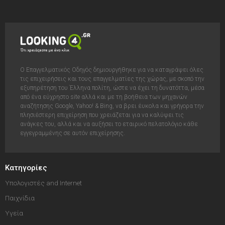
Ο Επαγγελματικός Οδηγός δημιουργήθηκε για να καταγράψει όλες
τις επιχειρήσεις και τους επαγγελματίες της χώρας, με σκοπό την
εξυπηρέτηση του Έλληνα πολίτη, ώστε να έχει τη δυνατόττα, μέσα
από ένα εύχρηστο site αλλά και με τη βοήθεια των μηχανών
αναζήτησης Google, Yahoo! & Bing, να βρει έυκολα και γρήγορα την
πλησιέστερη επιχείρηση που χρειάζεται για να καλύψει τις
ανάγκες του, αλλά και να αυξήσει το εταιρικό πελατολόγιο κάθε
εγγεγραμμένης σε αυτόν επιχείρησης.
Κατηγορίες
Υπολογιστές and Internet
Παιχνίδια
Υγεία