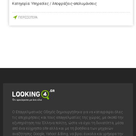
Κατηγορία:
Υπηρεσίες / Αποφράξεις-απολυμάνσεις
ΠΕΡΙΣΣΟΤΕΡΑ
Ο Επαγγελματικός Οδηγός δημιουργήθηκε για να καταγράψει όλες
τις επιχειρήσεις και τους επαγγελματίες της χώρας, με σκοπό την
εξυπηρέτηση του Έλληνα πολίτη, ώστε να έχει τη δυνατόττα, μέσα
από ένα εύχρηστο site αλλά και με τη βοήθεια των μηχανών
αναζήτησης Google, Yahoo! & Bing, να βρει έυκολα και γρήγορα την