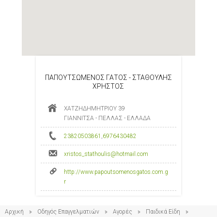
ΠΑΠΟΥΤΣΩΜΕΝΟΣ ΓΑΤΟΣ - ΣΤΑΘΟΥΛΗΣ
ΧΡΗΣΤΟΣ
ΧΑΤΖΗΔΗΜΗΤΡΙΟΥ 39
ΓΙΑΝΝΙΤΣΑ - ΠΕΛΛΑΣ - ΕΛΛΑΔΑ
23820503861
,
6976430482
xristos_stathoulis@hotmail.com
http://www.papoutsomenosgatos.com.g
r
Αρχική
Οδηγός Επαγγελματιών
Αγορές
Παιδικά Είδη