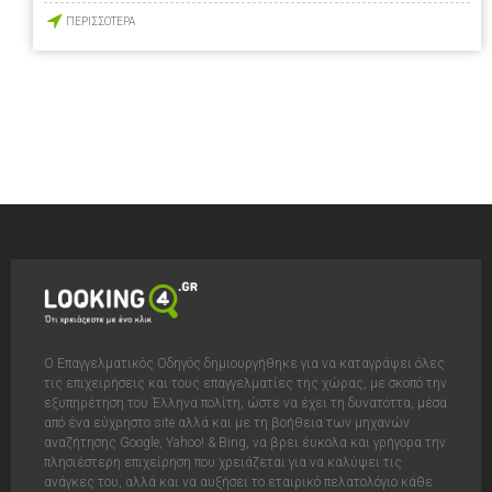
ΠΕΡΙΣΣΟΤΕΡΑ
Ο Επαγγελματικός Οδηγός δημιουργήθηκε για να καταγράψει όλες
τις επιχειρήσεις και τους επαγγελματίες της χώρας, με σκοπό την
εξυπηρέτηση του Έλληνα πολίτη, ώστε να έχει τη δυνατόττα, μέσα
από ένα εύχρηστο site αλλά και με τη βοήθεια των μηχανών
αναζήτησης Google, Yahoo! & Bing, να βρει έυκολα και γρήγορα την
πλησιέστερη επιχείρηση που χρειάζεται για να καλύψει τις
ανάγκες του, αλλά και να αυξήσει το εταιρικό πελατολόγιο κάθε