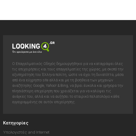
Ο Επαγγελματικός Οδηγός δημιουργήθηκε για να καταγράψει όλες
τις επιχειρήσεις και τους επαγγελματίες της χώρας, με σκοπό την
εξυπηρέτηση του Έλληνα πολίτη, ώστε να έχει τη δυνατόττα, μέσα
από ένα εύχρηστο site αλλά και με τη βοήθεια των μηχανών
αναζήτησης Google, Yahoo! & Bing, να βρει έυκολα και γρήγορα την
πλησιέστερη επιχείρηση που χρειάζεται για να καλύψει τις
ανάγκες του, αλλά και να αυξήσει το εταιρικό πελατολόγιο κάθε
εγγεγραμμένης σε αυτόν επιχείρησης.
Κατηγορίες
Υπολογιστές and Internet