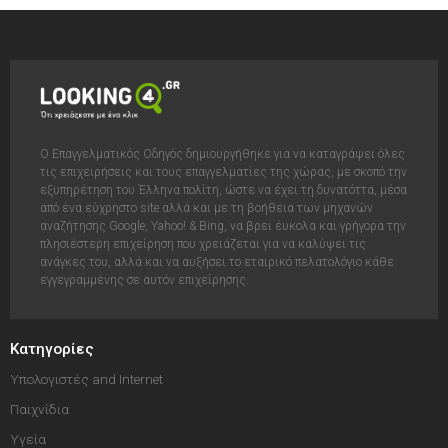
Ο Επαγγελματικός Οδηγός δημιουργήθηκε για να καταγράψει όλες
τις επιχειρήσεις και τους επαγγελματίες της χώρας, με σκοπό την
εξυπηρέτηση του Έλληνα πολίτη, ώστε να έχει τη δυνατόττα, μέσα
από ένα εύχρηστο site αλλά και με τη βοήθεια των μηχανών
αναζήτησης Google, Yahoo! & Bing, να βρει έυκολα και γρήγορα την
πλησιέστερη επιχείρηση που χρειάζεται για να καλύψει τις
ανάγκες του, αλλά και να αυξήσει το εταιρικό πελατολόγιο κάθε
εγγεγραμμένης σε αυτόν επιχείρησης.
Κατηγορίες
Υπολογιστές and Internet
Παιχνίδια
Υγεία