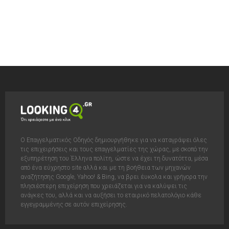
Ο Επαγγελματικός Οδηγός δημιουργήθηκε για να καταγράψει όλες
τις επιχειρήσεις και τους επαγγελματίες της χώρας, με σκοπό την
εξυπηρέτηση του Έλληνα πολίτη, ώστε να έχει τη δυνατόττα, μέσα
από ένα εύχρηστο site αλλά και με τη βοήθεια των μηχανών
αναζήτησης Google, Yahoo! & Bing, να βρει έυκολα και γρήγορα την
πλησιέστερη επιχείρηση που χρειάζεται για να καλύψει τις
ανάγκες του, αλλά και να αυξήσει το εταιρικό πελατολόγιο κάθε
εγγεγραμμένης σε αυτόν επιχείρησης.