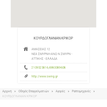
ΚΟΥΡΔΟΓΛΑΝΙΑΝ ΚΡΙΚΟΡ
ΑΜΑΣΕΙΑΣ 12
ΝΕΑ ΣΜΥΡΝΗ-ΑΝΩ Ν.ΣΜΥΡΝ -
ΑΤΤΙΚΗΣ - ΕΛΛΑΔΑ
2109323816
,
6980089608
http://www.swing.gr
Αρχική
Οδηγός Επαγγελματιών
Αγορές
Ραπτομηχανές
ΚΟΥΡΔΟΓΛΑΝΙΑΝ ΚΡΙΚΟΡ