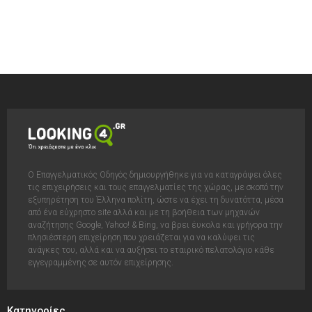
Ο Επαγγελματικός Οδηγός δημιουργήθηκε για να καταγράψει όλες
τις επιχειρήσεις και τους επαγγελματίες της χώρας, με σκοπό την
εξυπηρέτηση του Έλληνα πολίτη, ώστε να έχει τη δυνατόττα, μέσα
από ένα εύχρηστο site αλλά και με τη βοήθεια των μηχανών
αναζήτησης Google, Yahoo! & Bing, να βρει έυκολα και γρήγορα την
πλησιέστερη επιχείρηση που χρειάζεται για να καλύψει τις
ανάγκες του, αλλά και να αυξήσει το εταιρικό πελατολόγιο κάθε
εγγεγραμμένης σε αυτόν επιχείρησης.
Κατηγορίες