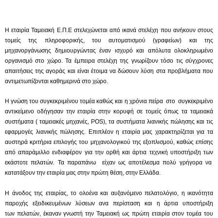
Η εταιρία
Ταμειακή Ε.Π.Ε
στελεχώνεται από ικανά στελέχη που ανήκουν στους
τομείς της πληροφορικής, του αυτοματισμού (γραφείων) και της
μηχανοργάνωσης δημιουργώντας έναν ισχυρό και απόλυτα ολοκληρωμένο
οργανισμό στο χώρο. Τα έμπειρα στελέχη της γνωρίζουν τόσο τις σύγχρονες
απαιτήσεις της αγοράς και είναι έτοιμα να δώσουν λύση στα προβλήματα που
αντιμετωπίζονται καθημερινά στο χώρο.
Η γνώση του συγκεκριμένου τομέα καθώς και η χρόνια πείρα στο συγκεκριμένο
αντικείμενο οδήγησαν την εταιρία στην κορυφή σε τομείς όπως τα ταμειακά
συστήματα ( ταμειακές μηχανές, POS), τα συστήματα λιανικής πώλησης και τις
εφαρμογές λιανικής πώλησης. Επιπλέον η εταιρία μας χαρακτηρίζεται για τα
αυστηρά κριτήρια επιλογής του μηχανολογικού της εξοπλισμού, καθώς επίσης
από απαράμιλλο ενδιαφέρον για την ορθή και άρτια τεχνική υποστήριξη των
εκάστοτε πελατών. Τα παραπάνω
είχαν ως αποτέλεσμα πολύ γρήγορα να
κατατάξουν
την εταιρία μας
στην πρώτη θέση, στην Ελλάδα.
H άνοδος της εταιρίας, το ολοένα και αυξανόμενο πελατολόγιο, η ικανότητα
παροχής εξειδικευμένων λύσεων ανα περίσταση και η άρτια υποστήριξη
των πελατών, έκαναν γνωστή την
Ταμειακή
ως πρώτη εταιρία στον τομέα του