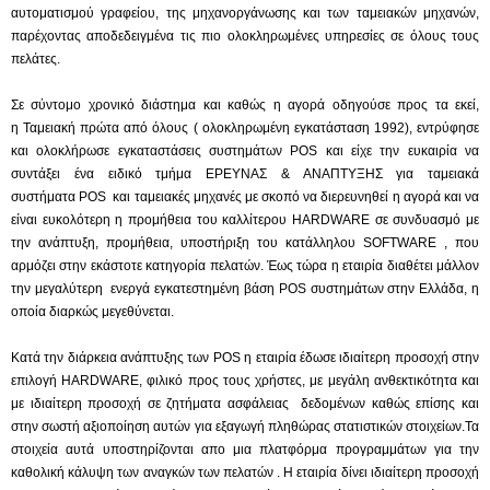
αυτοματισμού γραφείου, της μηχανοργάνωσης και των ταμειακών μηχανών,
παρέχοντας αποδεδειγμένα τις πιο ολοκληρωμένες υπηρεσίες σε όλους τους
πελάτες.
Σε σύντομο χρονικό διάστημα και καθώς η αγορά οδηγούσε προς τα εκεί,
η
Ταμειακή
πρώτα από όλους ( ολοκληρωμένη εγκατάσταση 1992), εντρύφησε
και ολοκλήρωσε εγκαταστάσεις συστημάτων
POS
και είχε την ευκαιρία να
συντάξει ένα ειδικό τμήμα ΕΡΕΥΝΑΣ & ΑΝΑΠΤΥΞΗΣ για ταμειακά
συστήματα
POS
και ταμειακές μηχανές με σκοπό να διερευνηθεί η αγορά και να
είναι ευκολότερη η προμήθεια του καλλίτερου HARDWARE σε συνδυασμό με
την ανάπτυξη, προμήθεια, υποστήριξη του κατάλληλου SOFTWARE , που
αρμόζει στην εκάστοτε κατηγορία πελατών. Έως τώρα η εταιρία διαθέτει μάλλον
την μεγαλύτερη ενεργά εγκατεστημένη βάση
POS
συστημάτων στην Ελλάδα, η
οποία διαρκώς μεγεθύνεται.
Κατά την διάρκεια ανάπτυξης των
POS
η εταιρία έδωσε ιδιαίτερη προσοχή στην
επιλογή HARDWARE, φιλικό προς τους χρήστες, με μεγάλη ανθεκτικότητα και
με ιδιαίτερη προσοχή σε ζητήματα ασφάλειας δεδομένων καθώς επίσης και
στην σωστή αξιοποίηση αυτών για εξαγωγή πληθώρας στατιστικών στοιχείων.Τα
στοιχεία αυτά υποστηρίζονται απο μια πλατφόρμα προγραμμάτων για την
καθολική κάλυψη των αναγκών των πελατών . Η εταιρία δίνει ιδιαίτερη προσοχή