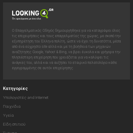
Ο Επαγγελματικός Οδηγός δημιουργήθηκε για να καταγράψει όλες
τις επιχειρήσεις και τους επαγγελματίες της χώρας, με σκοπό την
εξυπηρέτηση του Έλληνα πολίτη, ώστε να έχει τη δυνατόττα, μέσα
από ένα εύχρηστο site αλλά και με τη βοήθεια των μηχανών
αναζήτησης Google, Yahoo! & Bing, να βρει έυκολα και γρήγορα την
πλησιέστερη επιχείρηση που χρειάζεται για να καλύψει τις
ανάγκες του, αλλά και να αυξήσει το εταιρικό πελατολόγιο κάθε
εγγεγραμμένης σε αυτόν επιχείρησης.
Κατηγορίες
Υπολογιστές and Internet
Παιχνίδια
Υγεία
Είδη σπιτιού
Έντυπα