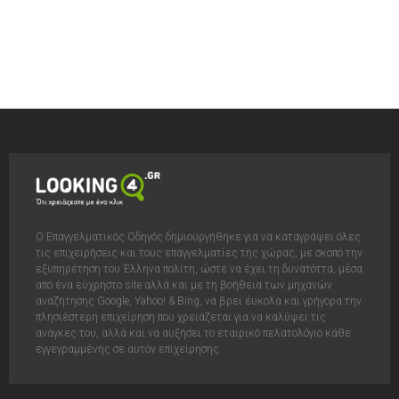
Ο Επαγγελματικός Οδηγός δημιουργήθηκε για να καταγράψει όλες
τις επιχειρήσεις και τους επαγγελματίες της χώρας, με σκοπό την
εξυπηρέτηση του Έλληνα πολίτη, ώστε να έχει τη δυνατόττα, μέσα
από ένα εύχρηστο site αλλά και με τη βοήθεια των μηχανών
αναζήτησης Google, Yahoo! & Bing, να βρει έυκολα και γρήγορα την
πλησιέστερη επιχείρηση που χρειάζεται για να καλύψει τις
ανάγκες του, αλλά και να αυξήσει το εταιρικό πελατολόγιο κάθε
εγγεγραμμένης σε αυτόν επιχείρησης.