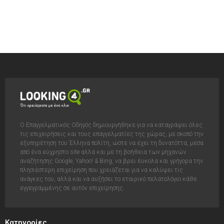
Ο Επαγγελματικός Οδηγός δημιουργήθηκε για να καταγράψει όλες
τις επιχειρήσεις και τους επαγγελματίες της χώρας, με σκοπό την
εξυπηρέτηση του Έλληνα πολίτη, ώστε να έχει τη δυνατόττα, μέσα
από ένα εύχρηστο site αλλά και με τη βοήθεια των μηχανών
αναζήτησης Google, Yahoo! & Bing, να βρει έυκολα και γρήγορα την
πλησιέστερη επιχείρηση που χρειάζεται για να καλύψει τις
ανάγκες του, αλλά και να αυξήσει το εταιρικό πελατολόγιο κάθε
εγγεγραμμένης σε αυτόν επιχείρησης.
Κατηγορίες